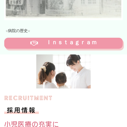
1958年 池田医院として開院
☆病院の歴史☆
1958年 黄金通り
Ｉｎｓｔａｇｒａｍ
小児医療の充実に