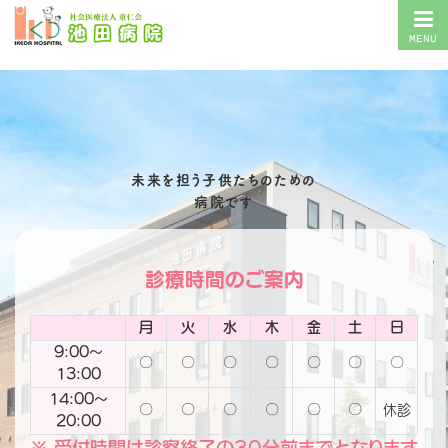
MENU
未来を担う子供たちのための
病院です
診療時間のご案内
月
火
水
木
金
土
日
9:00～
〇
〇
〇
〇
〇
〇
〇
13:00
14:00～
〇
〇
〇
〇
〇
〇
休診
20:00